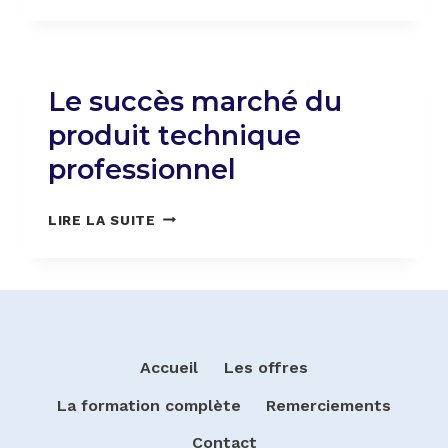
DE
STRATÉGIE
ET
DE
Le succès marché du
MARKETING
DANS
produit technique
LA
professionnel
TECHNOLOGIE
LE
LIRE LA SUITE
SUCCÈS
MARCHÉ
DU
PRODUIT
TECHNIQUE
PROFESSIONNEL
Accueil
Les offres
La formation complète
Remerciements
Contact