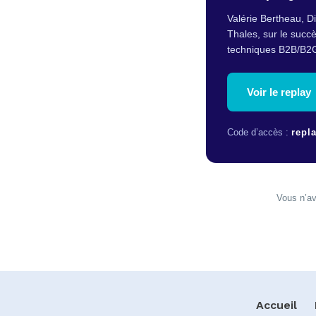
Valérie Bertheau, D
Thales, sur le succ
techniques B2B/B2
Voir le replay
Code d’accès :
repl
Vous n’av
Accueil