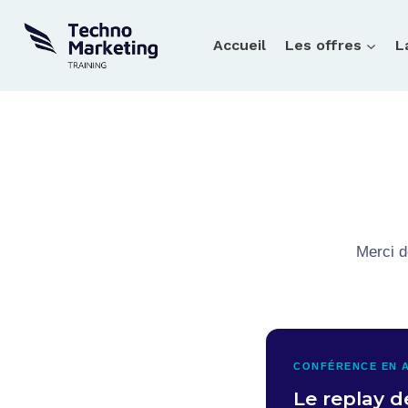
Aller
au
Accueil
Les offres
L
contenu
Merci d
CONFÉRENCE EN A
Le replay d