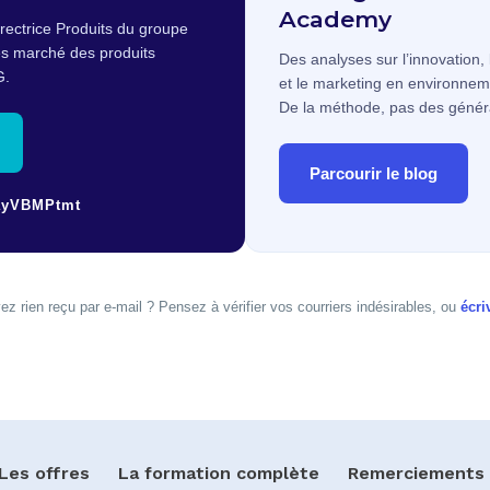
Academy
irectrice Produits du groupe
ès marché des produits
Des analyses sur l’innovation, 
G.
et le marketing en environnem
De la méthode, pas des généra
Parcourir le blog
ayVBMPtmt
ez rien reçu par e-mail ? Pensez à vérifier vos courriers indésirables, ou
écri
Les offres
La formation complète
Remerciements